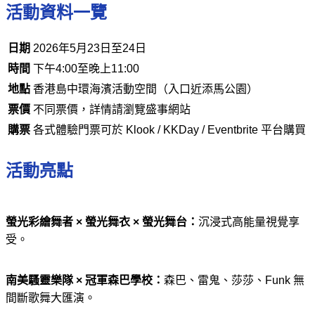
活動資料一覽
日期
2026年5月23日至24日
時間
下午4:00至晚上11:00
地點
香港島中環海濱活動空間（入口近添馬公園）
票價
不同票價，詳情請瀏覽盛事網站
購票
各式體驗門票可於 Klook / KKDay / Eventbrite 平台購買
活動亮點
螢光彩繪舞者 × 螢光舞衣 × 螢光舞台：
沉浸式高能量視覺享
受。
南美騷靈樂隊 × 冠軍森巴學校：
森巴、雷鬼、莎莎、Funk 無
間斷歌舞大匯演。