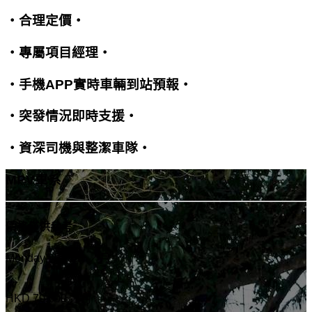
・合理定價・
・專屬項目經理・
・手機APP實時車輛到站預報・
・突發情況即時支援・
・資深司機與整潔車隊・
MPV車系
價格僅供參考
Monday - Friday ／月
HKD 70,000
／月