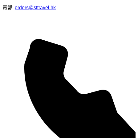
電郵:
orders@sttravel.hk